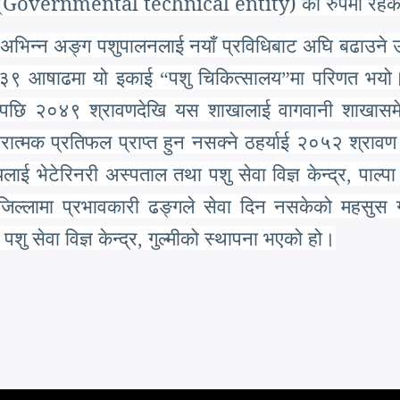
Governmental technical entity)
(
को रुपमा रहे
ो अभिन्न अङ्ग पशुपालनलाई नयाँ प्रविधिबाट अघि बढाउने उ
२०३९ आषाढमा यो इकाई
“
पशु चिकित्सालय
”
मा परिणत भयो।
यसपछि २०४९ श्रावणदेखि यस शाखालाई वागवानी शाखासम
्मक प्रतिफल प्राप्त हुन नसक्ने ठहर्याई २०५२ श्राव
ेटेरिनरी अस्पताल तथा पशु सेवा विज्ञ केन्द्र, पाल्पा अन्
ी जिल्लामा प्रभावकारी ढङ्गले सेवा दिन नसकेको महसुस
शु सेवा विज्ञ केन्द्र, गुल्मीको स्थापना भएको हो।